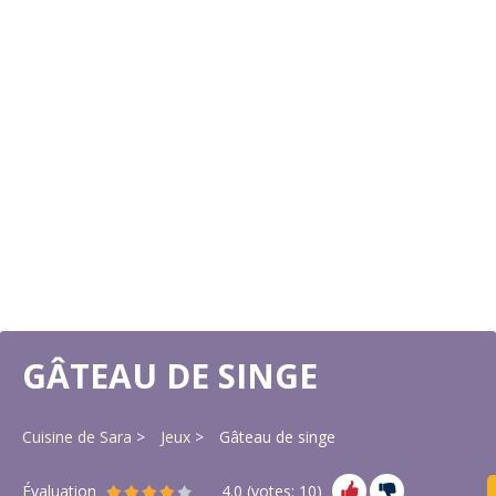
GÂTEAU DE SINGE
Cuisine de Sara
Jeux
Gâteau de singe
Évaluation
4.0
(votes:
10
)