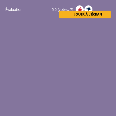
Évaluation
5.0
(votes:
7
)
JOUER À L'ÉCRAN