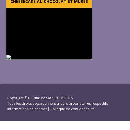
CHEESECAKE AU CHOCOLAT ET MÛRES
Copyright ©
Cuisine de Sara
, 2018-2026.
Tous les droits appartiennent à leurs propriétaires respectifs
Informations de contact
|
Politique de confidentialité