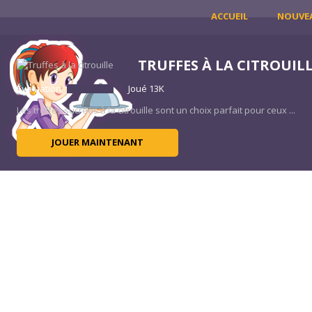
ACCUEIL
NOUVE
U
TRUFFES À LA CITROUIL
Évaluation
Joué 13K
 un
Les truffes sucrées à la citrouille sont un choix parfait pour ceux ...
JOUER MAINTENANT