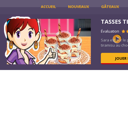
ACCUEIL
NOUVEAUX
GÂTEAUX
TASSES T
Évaluation
re
Sara est sur le
tiramisu au choc
JOUER