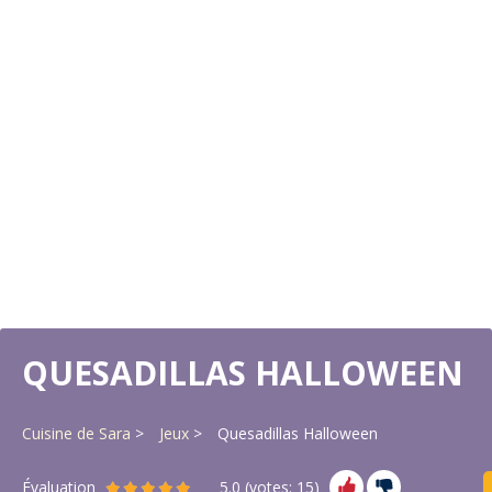
QUESADILLAS HALLOWEEN
Cuisine de Sara
Jeux
Quesadillas Halloween
Évaluation
5.0
(votes:
15
)