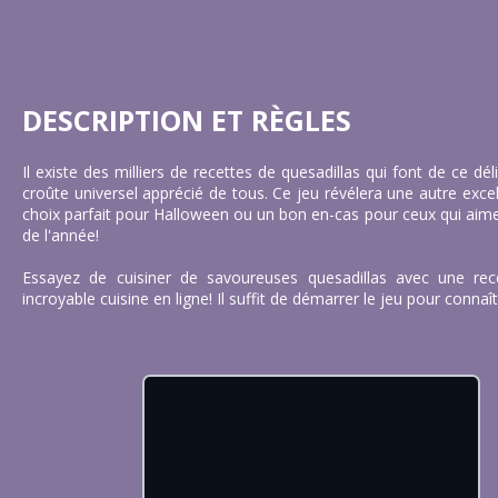
DESCRIPTION ET RÈGLES
Il existe des milliers de recettes de quesadillas qui font de ce dé
croûte universel apprécié de tous. Ce jeu révélera une autre excel
choix parfait pour Halloween ou un bon en-cas pour ceux qui aime
de l'année!
Essayez de cuisiner de savoureuses quesadillas avec une re
incroyable cuisine en ligne! Il suffit de démarrer le jeu pour connaît