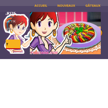
ACCUEIL
NOUVEAUX
GÂTEAUX
RATATOU
Évaluation
les
La ratatouille f
l’un des plats les
JOUER