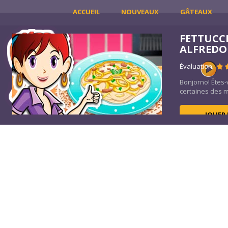
ACCUEIL
NOUVEAUX
GÂTEAUX
FETTUCC
ALFREDO
Évaluation
re
Bonjorno! Êtes-
certaines des me
JOUER