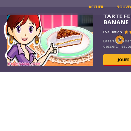
ACCUEIL
NOUVE
TARTE FE
BANANE
Évaluation
La tarte à la b
dessert. Il est t
JOUER