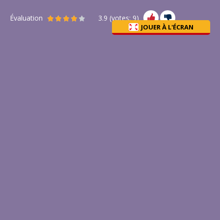
Évaluation
3.9
(votes:
9
)
JOUER À L'ÉCRAN