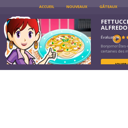
ACCUEIL
NOUVEAUX
GÂTEAUX
FETTUCC
ALFREDO
Évaluation
uffit
Bonjorno! Êtes-
certaines des me
JOUER