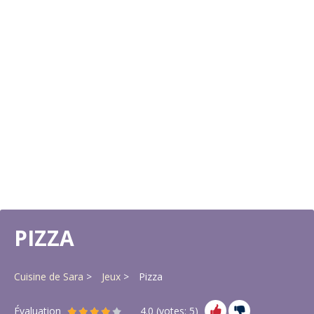
PIZZA
Cuisine de Sara
Jeux
Pizza
Évaluation
4.0
(votes:
5
)